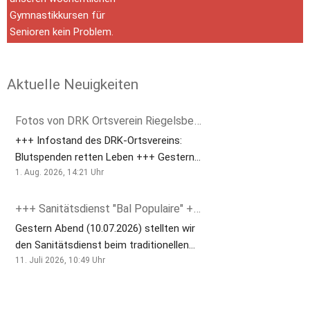
Gymnastikkursen für 
Senioren kein Problem.
Aktuelle Neuigkeiten
Fotos von DRK Ortsverein Riegelsberg-Walpershofens Beitrag
+++ Infostand des DRK-Ortsvereins:
Blutspenden retten Leben +++ Gestern
war unser DRK-Ortsverein mit einem
1. Aug. 2026, 14:21
Uhr
Infostand auf dem Walter-Wagner-Platz
am Wasgau vertreten. Zahlreiche
+++ Sanitätsdienst "Bal Populaire" +++
Besucherinnen und Besucher nutzten
Gestern Abend (10.07.2026) stellten wir
die Gelegenheit, sich umfassend über
den Sanitätsdienst beim traditionellen
das Thema Blutspende sowie die
"Bal Populaire" am Saarbrücker Schloss.
11. Juli 2026, 10:49
Uhr
vielfältige Arbeit unseres Ortsvereins zu
Bei bestem Sommerwetter zog die
informieren. Blutspenden sind
deutsch-französische Veranstaltung
unverzichtbar, denn jeden Tag werden